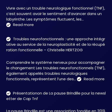
Vivre avec un trouble neurologique fonctionnel (TNF),
c’est souvent avoir le sentiment d’avancer dans un
labyrinthe. Les symptômes fluctuent, les…
:
Read more
C&M
Soutien
Troubles neurofonctionnels : une approche intégr
Accompagnement
ative au service de la neuroplasticité et de la récupé
:
ration fonctionnelle – Christelle HERTZOG
accompagner
autrement
Comprendre le système nerveux pour accompagner
face
le changement Les troubles neurofonctionnels (TNF),
aux
également appelés troubles neurologiques
TNF
:
fonctionnels, représentent l’une des…
Read more
Tro
neu
Présentationon de La pause Brindille pour la newsl
:
etter de Cap Tnf
une
app
La pause Brindille est une association fondée en 2019,
inté