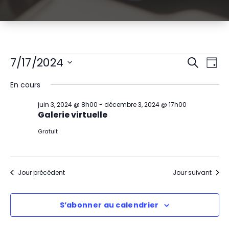
Évènements
R
N
7/17/2024
Recherch
Jour
Sélectionnez
a
e
for
En cours
une
v
date.
c
juillet
juin 3, 2024 @ 8h00
-
décembre 3, 2024 @ 17h00
i
Galerie virtuelle
h
17,
g
Gratuit
e
2024
a
r
t
Jour précédent
Jour suivant
c
i
h
S’abonner au calendrier
o
e