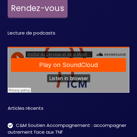
e
Rendez-vous
m
e
Lecture de podcasts
n
t
s
Articles récents
C&M Soutien Accompagnement : accompagner
autrement face aux TNF