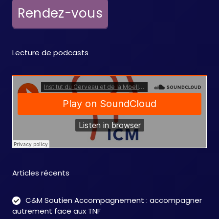
e
Rendez-vous
m
e
Lecture de podcasts
n
t
s
Articles récents
C&M Soutien Accompagnement : accompagner
autrement face aux TNF