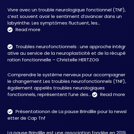
Vivre avec un trouble neurologique fonctionnel (TNF),
c’est souvent avoir le sentiment d’avancer dans un
labyrinthe. Les symptômes fluctuent, les…
:
Read more
C&M
Soutien
Troubles neurofonctionnels : une approche intégr
Accompagnement
ative au service de la neuroplasticité et de la récupé
:
ration fonctionnelle – Christelle HERTZOG
accompagner
autrement
Comprendre le système nerveux pour accompagner
face
le changement Les troubles neurofonctionnels (TNF),
aux
également appelés troubles neurologiques
TNF
:
fonctionnels, représentent l’une des…
Read more
Tro
neu
Présentationon de La pause Brindille pour la newsl
:
etter de Cap Tnf
une
app
La pause Brindille est une association fondée en 2019,
inté