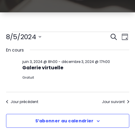
Évènements
R
N
8/5/2024
Recherch
Jour
Sélectionnez
a
e
for
En cours
une
v
date.
c
août
juin 3, 2024 @ 8h00
-
décembre 3, 2024 @ 17h00
i
Galerie virtuelle
h
5,
g
Gratuit
e
2024
a
r
t
Jour précédent
Jour suivant
c
i
h
S’abonner au calendrier
o
e