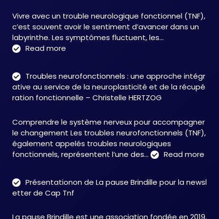
Vivre avec un trouble neurologique fonctionnel (TNF),
c’est souvent avoir le sentiment d’avancer dans un
labyrinthe. Les symptômes fluctuent, les…
:
Read more
C&M
Soutien
Troubles neurofonctionnels : une approche intégr
Accompagnement
ative au service de la neuroplasticité et de la récupé
:
ration fonctionnelle – Christelle HERTZOG
accompagner
autrement
Comprendre le système nerveux pour accompagner
face
le changement Les troubles neurofonctionnels (TNF),
aux
également appelés troubles neurologiques
TNF
:
fonctionnels, représentent l’une des…
Read more
Tro
neu
Présentationon de La pause Brindille pour la newsl
:
etter de Cap Tnf
une
app
La pause Brindille est une association fondée en 2019,
inté