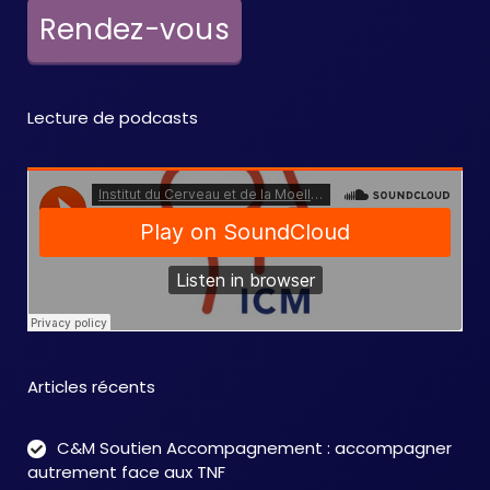
e
Rendez-vous
m
e
Lecture de podcasts
n
t
s
Articles récents
C&M Soutien Accompagnement : accompagner
autrement face aux TNF