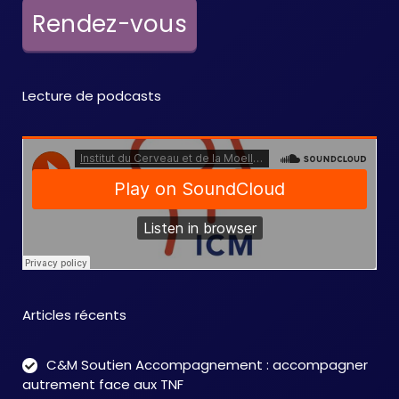
e
Rendez-vous
m
e
Lecture de podcasts
n
t
s
Articles récents
C&M Soutien Accompagnement : accompagner
autrement face aux TNF