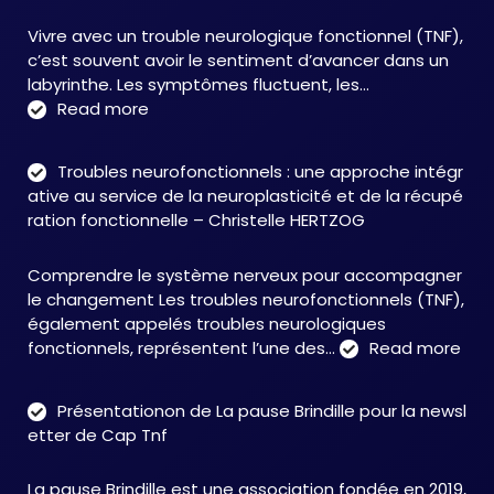
Vivre avec un trouble neurologique fonctionnel (TNF),
c’est souvent avoir le sentiment d’avancer dans un
labyrinthe. Les symptômes fluctuent, les…
:
Read more
C&M
Soutien
Troubles neurofonctionnels : une approche intégr
Accompagnement
ative au service de la neuroplasticité et de la récupé
:
ration fonctionnelle – Christelle HERTZOG
accompagner
autrement
Comprendre le système nerveux pour accompagner
face
le changement Les troubles neurofonctionnels (TNF),
aux
également appelés troubles neurologiques
TNF
:
fonctionnels, représentent l’une des…
Read more
Tro
neu
Présentationon de La pause Brindille pour la newsl
:
etter de Cap Tnf
une
app
La pause Brindille est une association fondée en 2019,
inté