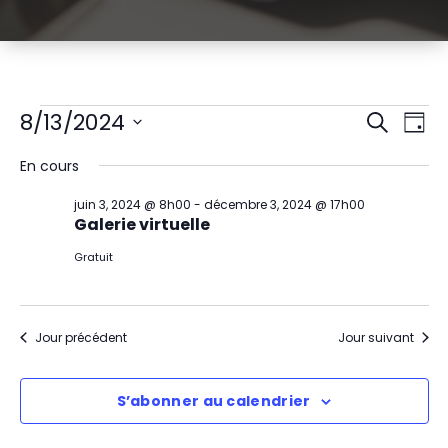
Évènements
R
N
8/13/2024
Recherch
Jour
Sélectionnez
a
e
for
En cours
une
v
date.
c
août
juin 3, 2024 @ 8h00
-
décembre 3, 2024 @ 17h00
i
Galerie virtuelle
h
13,
g
Gratuit
e
2024
a
r
t
Jour précédent
Jour suivant
c
i
h
S’abonner au calendrier
o
e