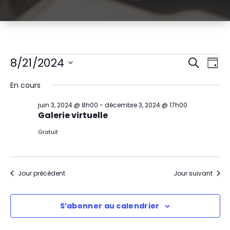
Évènements
R
N
8/21/2024
Recherch
Jour
Sélectionnez
a
e
for
En cours
une
v
date.
c
août
juin 3, 2024 @ 8h00
-
décembre 3, 2024 @ 17h00
i
Galerie virtuelle
h
21,
g
Gratuit
e
2024
a
r
t
Jour précédent
Jour suivant
c
i
h
S’abonner au calendrier
o
e