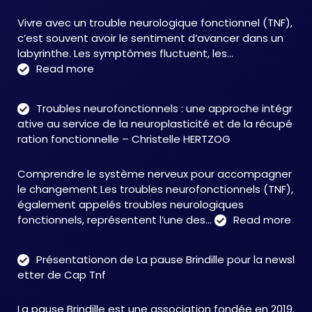
Vivre avec un trouble neurologique fonctionnel (TNF),
c’est souvent avoir le sentiment d’avancer dans un
labyrinthe. Les symptômes fluctuent, les…
:
Read more
C&M
Soutien
Troubles neurofonctionnels : une approche intégr
Accompagnement
ative au service de la neuroplasticité et de la récupé
:
ration fonctionnelle – Christelle HERTZOG
accompagner
autrement
Comprendre le système nerveux pour accompagner
face
le changement Les troubles neurofonctionnels (TNF),
aux
également appelés troubles neurologiques
TNF
:
fonctionnels, représentent l’une des…
Read more
Tro
neu
Présentationon de La pause Brindille pour la newsl
:
etter de Cap Tnf
une
app
La pause Brindille est une association fondée en 2019,
inté