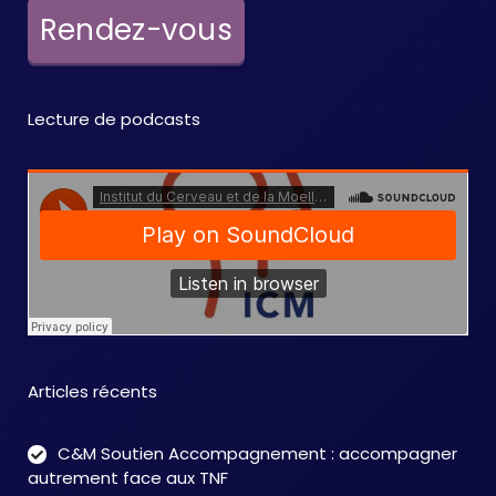
e
Rendez-vous
m
e
Lecture de podcasts
n
t
s
Articles récents
C&M Soutien Accompagnement : accompagner
autrement face aux TNF