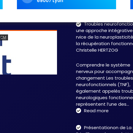
69007 Lyon
labyrinthe. Les symptôme
fluctuent, les…
Read 
Troubles neurofonctio
une approche intégrative
rvice de la neuroplasticit
la récupération fonctionn
Christelle HERTZOG
Comprendre le système
nerveux pour accompagne
changement Les troubles
neurofonctionnels (TNF),
également appelés troub
neurologiques fonctionnel
représentent l’une des…
:
Read more
Troubles
neurofonct
Présentationon de La
: