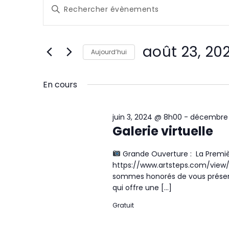
Évènements
R
Saisir
e
for
mot-
clé.
c
Rechercher
août
août 23, 20
Évènements
Aujourd’hui
h
par
23,
Sélectionnez
mot-
e
une
En cours
clé.
2024
date.
r
juin 3, 2024 @ 8h00
-
décembre 
c
Galerie virtuelle
h
Grande Ouverture : La Premiè
e
https://www.artsteps.com/vie
sommes honorés de vous présente
e
qui offre une […]
t
Gratuit
n