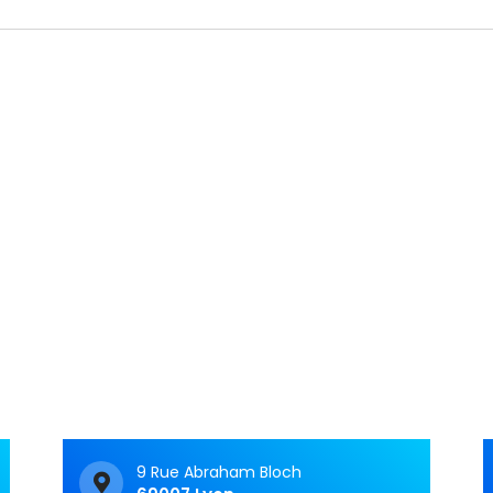
Articles récents
C&M Soutien Accom
ment : accompagner au
t face aux TNF
Vivre avec un trouble
neurologique fonctionnel 
c’est souvent avoir le
sentiment d’avancer dan
9 Rue Abraham Bloch