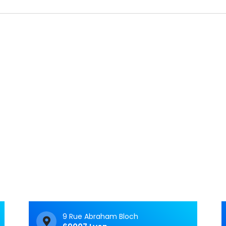
Articles récents
C&M Soutien Accom
ment : accompagner au
t face aux TNF
Vivre avec un trouble
neurologique fonctionnel 
c’est souvent avoir le
sentiment d’avancer dan
9 Rue Abraham Bloch