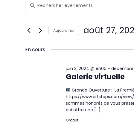
Évènements
R
Saisir
e
for
mot-
clé.
c
Rechercher
août
août 27, 20
Évènements
Aujourd’hui
h
par
27,
Sélectionnez
mot-
e
une
En cours
clé.
2024
date.
r
juin 3, 2024 @ 8h00
-
décembre 
c
Galerie virtuelle
h
Grande Ouverture : La Premiè
e
https://www.artsteps.com/vie
sommes honorés de vous présente
e
qui offre une […]
t
Gratuit
n