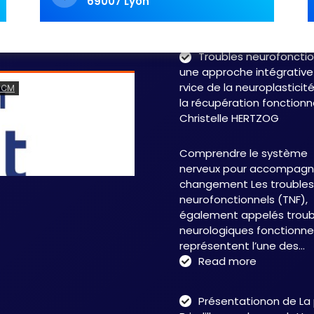
69007 Lyon
labyrinthe. Les symptôme
fluctuent, les…
Read 
Troubles neurofonctio
une approche intégrative
rvice de la neuroplasticit
la récupération fonctionn
Christelle HERTZOG
Comprendre le système
nerveux pour accompagne
changement Les troubles
neurofonctionnels (TNF),
également appelés troub
neurologiques fonctionnel
représentent l’une des…
:
Read more
Troubles
neurofonct
Présentationon de La
: