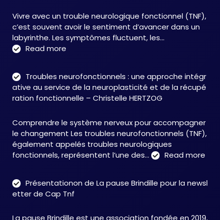
Vivre avec un trouble neurologique fonctionnel (TNF),
c’est souvent avoir le sentiment d’avancer dans un
labyrinthe. Les symptômes fluctuent, les…
:
Read more
C&M
Soutien
Troubles neurofonctionnels : une approche intégr
Accompagnement
ative au service de la neuroplasticité et de la récupé
:
ration fonctionnelle – Christelle HERTZOG
accompagner
autrement
Comprendre le système nerveux pour accompagner
face
le changement Les troubles neurofonctionnels (TNF),
aux
également appelés troubles neurologiques
TNF
:
fonctionnels, représentent l’une des…
Read more
Tro
neu
Présentationon de La pause Brindille pour la newsl
:
etter de Cap Tnf
une
app
La pause Brindille est une association fondée en 2019,
inté