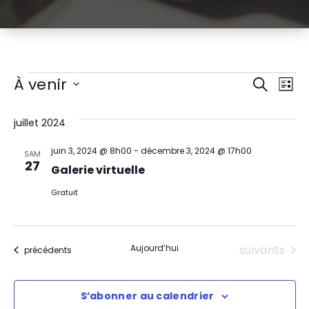
Évènements
R
N
À venir
Recherch
Liste
Sélectionnez
a
e
une
juillet 2024
v
date.
c
juin 3, 2024 @ 8h00
-
décembre 3, 2024 @ 17h00
i
SAM
h
27
Galerie virtuelle
g
e
Gratuit
a
r
t
c
Évènement
Aujourd’hui
suivants
Évènements
précédents
i
h
o
S’abonner au calendrier
e