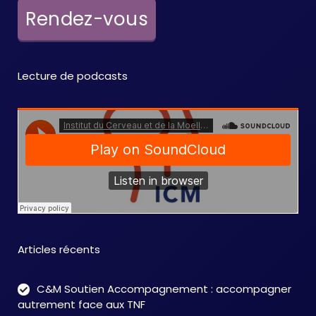
e
Rendez-vous
m
e
Lecture de podcasts
n
t
s
Articles récents
C&M Soutien Accompagnement : accompagner
autrement face aux TNF