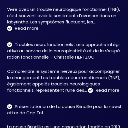
Vivre avec un trouble neurologique fonctionnel (TNF),
c’est souvent avoir le sentiment d’avancer dans un
labyrinthe. Les symptômes fluctuent, les…
:
Read more
C&M
Soutien
Troubles neurofonctionnels : une approche intégr
Accompagnement
ative au service de la neuroplasticité et de la récupé
:
ration fonctionnelle – Christelle HERTZOG
accompagner
autrement
Comprendre le système nerveux pour accompagner
face
le changement Les troubles neurofonctionnels (TNF),
aux
également appelés troubles neurologiques
TNF
:
fonctionnels, représentent l’une des…
Read more
Tro
neu
Présentationon de La pause Brindille pour la newsl
:
etter de Cap Tnf
une
app
La pause Brindille est une association fondée en 2019,
inté