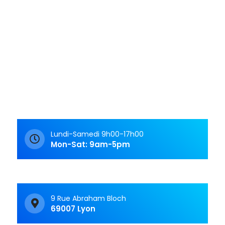
n
e
d
e
t
v
n
u
a
e
v
s
i
É
g
Lundi-Samedi 9h00-17h00
v
Mon-Sat: 9am-5pm
a
è
t
n
i
e
9 Rue Abraham Bloch
69007 Lyon
m
o