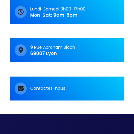
Lundi-Samedi 9h00-17h00
Mon-Sat: 9am-5pm
9 Rue Abraham Bloch
69007 Lyon
Contactez-nous