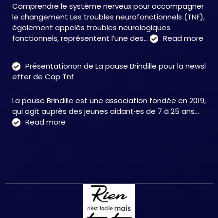
Comprendre le système nerveux pour accompagner
face
le changement Les troubles neurofonctionnels (TNF),
aux
également appelés troubles neurologiques
TNF
:
fonctionnels, représentent l’une des…
Read more
Tro
neu
Présentationon de La pause Brindille pour la newsl
:
etter de Cap Tnf
une
app
La pause Brindille est une association fondée en 2019,
inté
qui agit auprès des jeunes aidant·es de 7 à 25 ans…
au
:
Read more
serv
Présentationon
de
de
la
La
neur
pause
et
Brindille
de
pour
la
la
réc
newsletter
fonc
de