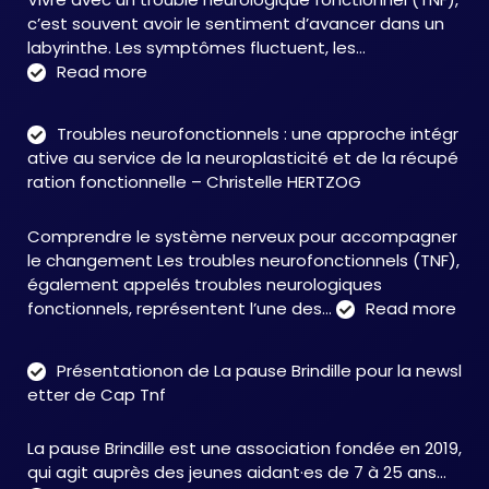
c’est souvent avoir le sentiment d’avancer dans un
labyrinthe. Les symptômes fluctuent, les…
:
Read more
C&M
Soutien
Troubles neurofonctionnels : une approche intégr
Accompagnement
ative au service de la neuroplasticité et de la récupé
:
ration fonctionnelle – Christelle HERTZOG
accompagner
autrement
Comprendre le système nerveux pour accompagner
face
le changement Les troubles neurofonctionnels (TNF),
aux
également appelés troubles neurologiques
TNF
:
fonctionnels, représentent l’une des…
Read more
Tro
neu
Présentationon de La pause Brindille pour la newsl
:
etter de Cap Tnf
une
app
La pause Brindille est une association fondée en 2019,
inté
qui agit auprès des jeunes aidant·es de 7 à 25 ans…
au