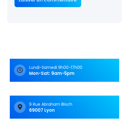
Lundi-Samedi 9h00-17h00
Mon-Sat: 9am-5pm
9 Rue Abraham Bloch
69007 Lyon