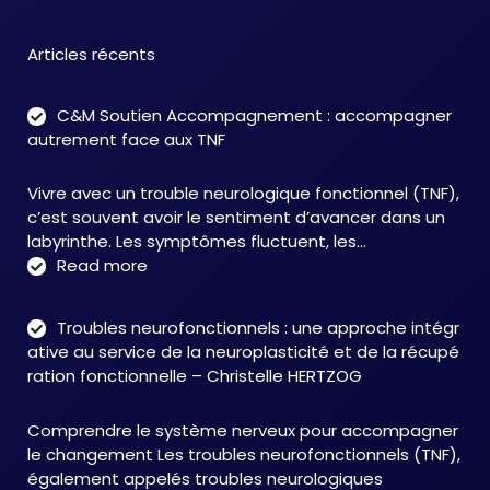
Articles récents
C&M Soutien Accompagnement : accompagner
autrement face aux TNF
Vivre avec un trouble neurologique fonctionnel (TNF),
c’est souvent avoir le sentiment d’avancer dans un
labyrinthe. Les symptômes fluctuent, les…
:
Read more
C&M
Soutien
Troubles neurofonctionnels : une approche intégr
Accompagnement
ative au service de la neuroplasticité et de la récupé
:
ration fonctionnelle – Christelle HERTZOG
accompagner
autrement
Comprendre le système nerveux pour accompagner
face
le changement Les troubles neurofonctionnels (TNF),
aux
également appelés troubles neurologiques
TNF