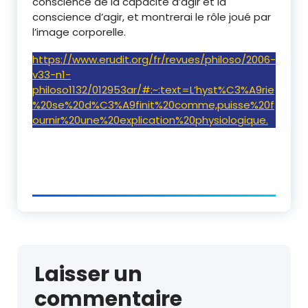
conscience de la capacité d’agir et la
conscience d’agir, et montrerai le rôle joué par
l’image corporelle.
https://www.erudit.org/fr/revues/philoso/2006-
v33-n1-
philoso1132/012953ar/#:~:text=L’hyst%C3%A9rie
%20se%20d%C3%A9finit%20comme,puisse%20f
ournir%20une%20explication%20physiologique.
Laisser un
commentaire