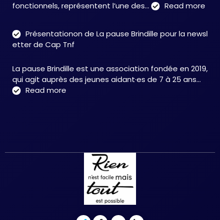
:
fonctionnels, représentent l’une des…
Read more
Tro
neu
Présentationon de La pause Brindille pour la newsl
:
etter de Cap Tnf
une
app
La pause Brindille est une association fondée en 2019,
inté
qui agit auprès des jeunes aidant·es de 7 à 25 ans…
au
:
Read more
serv
Présentationon
de
de
la
La
neur
pause
et
Brindille
de
pour
la
la
réc
newsletter
fonc
de
–
Cap
Chri
Tnf
HER