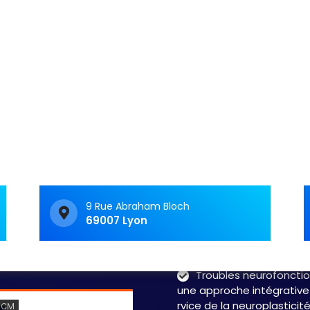
Articles récents
C&M Soutien Accom
ment : accompagner au
t face aux TNF
Vivre avec un trouble
neurologique fonctionnel 
c’est souvent avoir le
sentiment d’avancer dan
9 Rue Abraham Bloch
69007 Lyon
labyrinthe. Les symptôme
fluctuent, les…
Read 
Troubles neurofonctio
une approche intégrative
rvice de la neuroplasticit