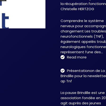
la récupération fonctionn
Christelle HERTZOG
Comprendre le système
nerveux pour accompagne
changement Les troubles
neurofonctionnels (TNF),
également appelés troub
neurologiques fonctionnel
représentent l’une des…
:
Read more
Troubles
neurofonct
Présentationon de La
:
Brindille pour la newslett
une
ap Tnf
approche
intégrative
La pause Brindille est une
au
association fondée en 201
service
agit auprès des jeunes
de