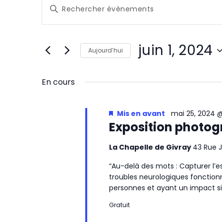
Évènements
R
Saisir
e
for
mot-
clé.
c
Rechercher
juin
juin 1, 2024
Évènements
Aujourd’hui
h
par
1,
Sélectionnez
mot-
e
une
En cours
clé.
2024
date.
r
Mis en avant
mai 25, 2024 
c
Exposition photog
h
La Chapelle de Givray
43 Rue J
e
“Au-delà des mots : Capturer l’e
e
troubles neurologiques fonctio
personnes et ayant un impact sign
t
Gratuit
n