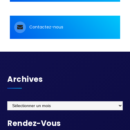
e
m
e
Contactez-nous
n
t
s
Archives
Archives
Rendez-Vous