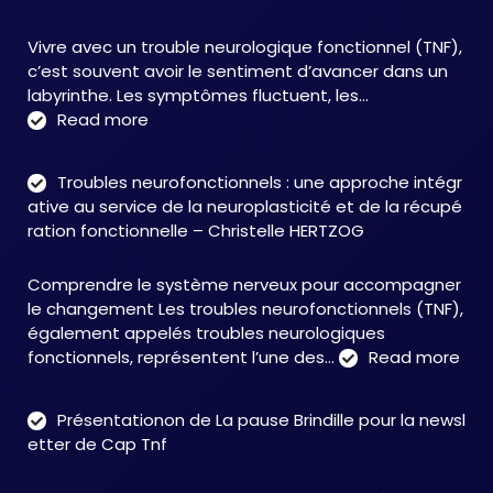
Vivre avec un trouble neurologique fonctionnel (TNF),
c’est souvent avoir le sentiment d’avancer dans un
labyrinthe. Les symptômes fluctuent, les…
:
Read more
C&M
Soutien
Troubles neurofonctionnels : une approche intégr
Accompagnement
ative au service de la neuroplasticité et de la récupé
:
ration fonctionnelle – Christelle HERTZOG
accompagner
autrement
Comprendre le système nerveux pour accompagner
face
le changement Les troubles neurofonctionnels (TNF),
aux
également appelés troubles neurologiques
TNF
:
fonctionnels, représentent l’une des…
Read more
Tro
neu
Présentationon de La pause Brindille pour la newsl
:
etter de Cap Tnf
une
app