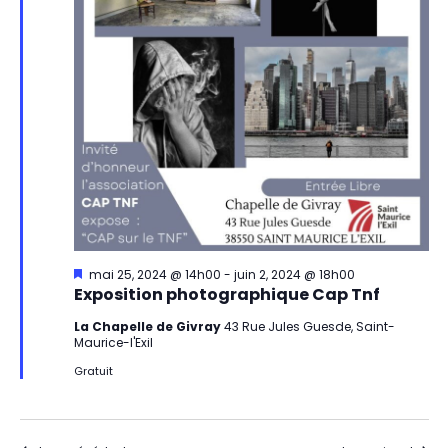
n
e
d
e
t
v
n
u
a
e
v
s
i
É
g
Mis
mai 25, 2024 @ 14h00
-
juin 2, 2024 @ 18h00
v
en
Exposition photographique Cap Tnf
a
avant
è
La Chapelle de Givray
43 Rue Jules Guesde, Saint-
Maurice-l'Exil
t
n
Gratuit
i
e
m
o