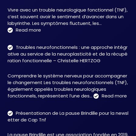
Vivre avec un trouble neurologique fonctionnel (TNF),
c’est souvent avoir le sentiment d’avancer dans un
labyrinthe. Les symptômes fluctuent, les…
:
Read more
C&M
Soutien
Troubles neurofonctionnels : une approche intégr
Accompagnement
ative au service de la neuroplasticité et de la récupé
:
ration fonctionnelle – Christelle HERTZOG
accompagner
autrement
Comprendre le système nerveux pour accompagner
face
le changement Les troubles neurofonctionnels (TNF),
aux
également appelés troubles neurologiques
TNF
:
fonctionnels, représentent l’une des…
Read more
Tro
neu
Présentationon de La pause Brindille pour la newsl
:
etter de Cap Tnf
une
app
La pause Brindille est une association fondée en 2019,
inté