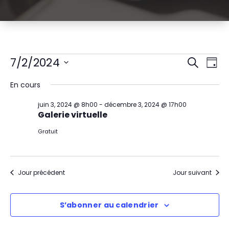
Évènements
R
N
7/2/2024
Recherch
Jour
Sélectionnez
a
e
for
En cours
une
v
date.
c
juillet
juin 3, 2024 @ 8h00
-
décembre 3, 2024 @ 17h00
i
Galerie virtuelle
h
2,
g
Gratuit
e
2024
a
r
t
Jour précédent
Jour suivant
c
i
h
S’abonner au calendrier
o
e