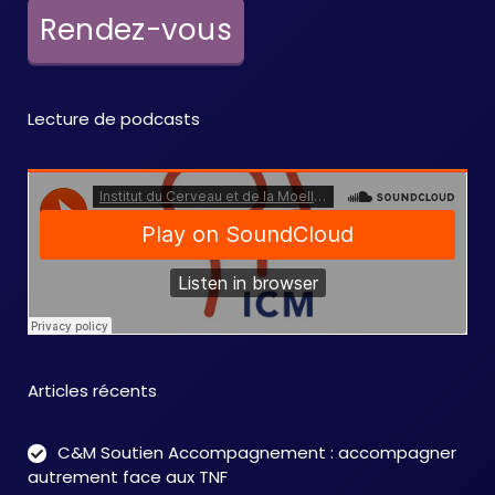
e
Rendez-vous
m
e
Lecture de podcasts
n
t
s
Articles récents
C&M Soutien Accompagnement : accompagner
autrement face aux TNF