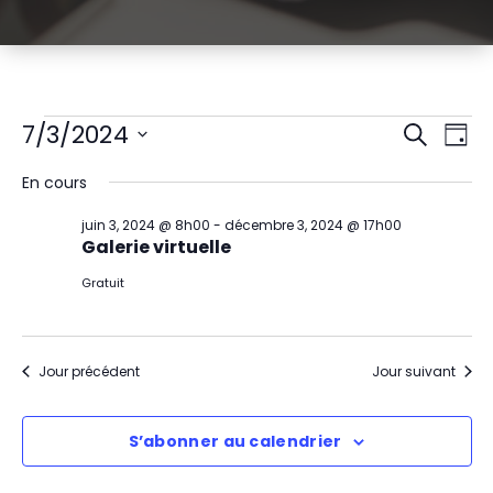
Évènements
R
N
7/3/2024
Recherch
Jour
Sélectionnez
a
e
for
En cours
une
v
date.
c
juillet
juin 3, 2024 @ 8h00
-
décembre 3, 2024 @ 17h00
i
Galerie virtuelle
h
3,
g
Gratuit
e
2024
a
r
t
Jour précédent
Jour suivant
c
i
h
S’abonner au calendrier
o
e