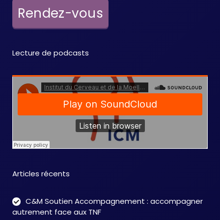
e
Rendez-vous
m
e
Lecture de podcasts
n
t
s
Articles récents
C&M Soutien Accompagnement : accompagner
autrement face aux TNF