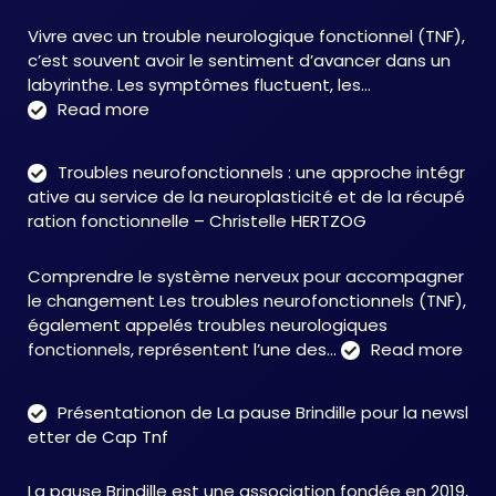
Vivre avec un trouble neurologique fonctionnel (TNF),
c’est souvent avoir le sentiment d’avancer dans un
labyrinthe. Les symptômes fluctuent, les…
:
Read more
C&M
Soutien
Troubles neurofonctionnels : une approche intégr
Accompagnement
ative au service de la neuroplasticité et de la récupé
:
ration fonctionnelle – Christelle HERTZOG
accompagner
autrement
Comprendre le système nerveux pour accompagner
face
le changement Les troubles neurofonctionnels (TNF),
aux
également appelés troubles neurologiques
TNF
:
fonctionnels, représentent l’une des…
Read more
Tro
neu
Présentationon de La pause Brindille pour la newsl
:
etter de Cap Tnf
une
app
La pause Brindille est une association fondée en 2019,
inté