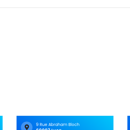
Articles récents
C&M Soutien Accom
ment : accompagner au
t face aux TNF
Vivre avec un trouble
neurologique fonctionnel 
c’est souvent avoir le
sentiment d’avancer dan
9 Rue Abraham Bloch