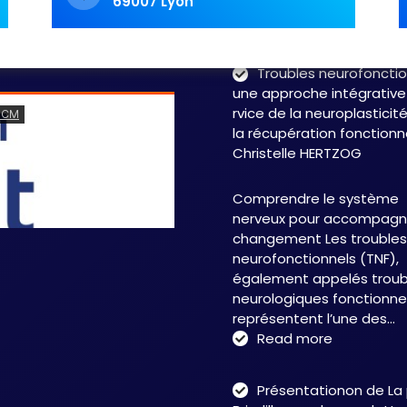
69007 Lyon
labyrinthe. Les symptôme
fluctuent, les…
Read 
Troubles neurofonctio
une approche intégrative
rvice de la neuroplasticit
la récupération fonctionn
Christelle HERTZOG
Comprendre le système
nerveux pour accompagne
changement Les troubles
neurofonctionnels (TNF),
également appelés troub
neurologiques fonctionnel
représentent l’une des…
:
Read more
Troubles
neurofonct
Présentationon de La
: