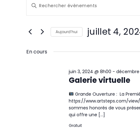
Évènements
R
Saisir
e
for
mot-
clé.
c
Rechercher
juillet
juillet 4, 20
Évènements
Aujourd’hui
h
par
4,
Sélectionnez
mot-
e
une
En cours
clé.
2024
date.
r
juin 3, 2024 @ 8h00
-
décembre 
c
Galerie virtuelle
h
Grande Ouverture : La Premiè
e
https://www.artsteps.com/vie
sommes honorés de vous présente
e
qui offre une […]
t
Gratuit
n