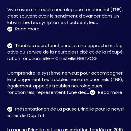
Vivre avec un trouble neurologique fonctionnel (TNF),
c’est souvent avoir le sentiment d’avancer dans un
labyrinthe. Les symptômes fluctuent, les…
:
Read more
C&M
Soutien
Troubles neurofonctionnels : une approche intégr
Accompagnement
ative au service de la neuroplasticité et de la récupé
:
ration fonctionnelle – Christelle HERTZOG
accompagner
autrement
Comprendre le système nerveux pour accompagner
face
le changement Les troubles neurofonctionnels (TNF),
aux
également appelés troubles neurologiques
TNF
:
fonctionnels, représentent l’une des…
Read more
Tro
neu
Présentationon de La pause Brindille pour la newsl
:
etter de Cap Tnf
une
app
La pause Brindille est une association fondée en 2019,
inté