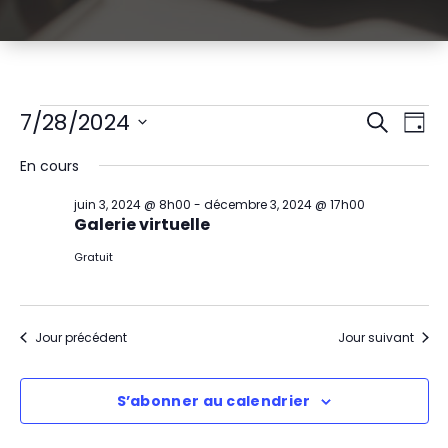
Évènements
R
N
7/28/2024
Recherch
Jour
Sélectionnez
a
e
for
En cours
une
v
date.
c
juillet
juin 3, 2024 @ 8h00
-
décembre 3, 2024 @ 17h00
i
Galerie virtuelle
h
28,
g
Gratuit
e
2024
a
r
t
Jour précédent
Jour suivant
c
i
h
S’abonner au calendrier
o
e