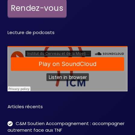
e
Rendez-vous
m
e
Lecture de podcasts
n
t
s
Articles récents
C&M Soutien Accompagnement : accompagner
autrement face aux TNF