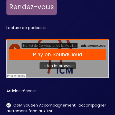
e
Rendez-vous
m
e
Lecture de podcasts
n
t
s
Articles récents
C&M Soutien Accompagnement : accompagner
autrement face aux TNF