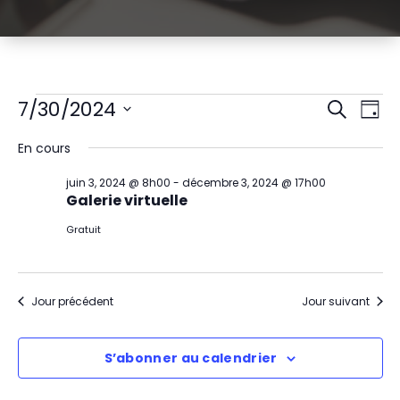
Évènements
R
N
7/30/2024
Recherch
Jour
Sélectionnez
a
e
for
En cours
une
v
date.
c
juillet
juin 3, 2024 @ 8h00
-
décembre 3, 2024 @ 17h00
i
Galerie virtuelle
h
30,
g
Gratuit
e
2024
a
r
t
Jour précédent
Jour suivant
c
i
h
S’abonner au calendrier
o
e