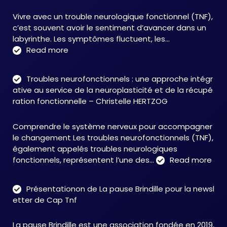
Vivre avec un trouble neurologique fonctionnel (TNF),
c’est souvent avoir le sentiment d’avancer dans un
labyrinthe. Les symptômes fluctuent, les…
:
Read more
C&M
Soutien
Troubles neurofonctionnels : une approche intégr
Accompagnement
ative au service de la neuroplasticité et de la récupé
:
ration fonctionnelle – Christelle HERTZOG
accompagner
autrement
Comprendre le système nerveux pour accompagner
face
le changement Les troubles neurofonctionnels (TNF),
aux
également appelés troubles neurologiques
TNF
:
fonctionnels, représentent l’une des…
Read more
Tro
neu
Présentationon de La pause Brindille pour la newsl
:
etter de Cap Tnf
une
app
La pause Brindille est une association fondée en 2019,
inté