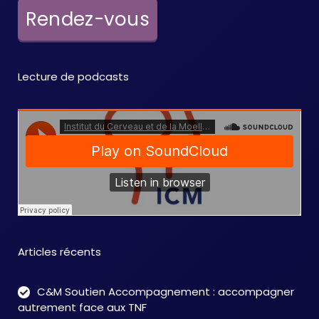
e
Rendez-vous
m
e
Lecture de podcasts
n
t
s
Articles récents
C&M Soutien Accompagnement : accompagner
autrement face aux TNF