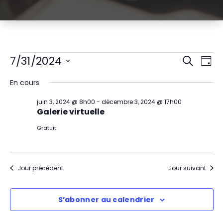
Évènements
R
N
7/31/2024
Recherch
Jour
Sélectionnez
a
e
for
En cours
une
v
date.
c
juillet
juin 3, 2024 @ 8h00
-
décembre 3, 2024 @ 17h00
i
Galerie virtuelle
h
31,
g
Gratuit
e
2024
a
r
t
Jour précédent
Jour suivant
c
i
h
S’abonner au calendrier
o
e