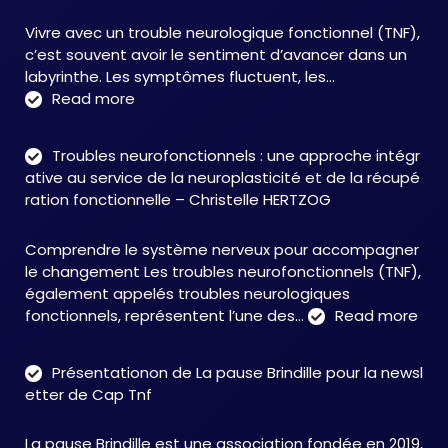
Vivre avec un trouble neurologique fonctionnel (TNF),
c’est souvent avoir le sentiment d’avancer dans un
labyrinthe. Les symptômes fluctuent, les…
:
Read more
C&M
Soutien
Troubles neurofonctionnels : une approche intégr
Accompagnement
ative au service de la neuroplasticité et de la récupé
:
ration fonctionnelle – Christelle HERTZOG
accompagner
autrement
Comprendre le système nerveux pour accompagner
face
le changement Les troubles neurofonctionnels (TNF),
aux
également appelés troubles neurologiques
TNF
:
fonctionnels, représentent l’une des…
Read more
Tro
neu
Présentationon de La pause Brindille pour la newsl
:
etter de Cap Tnf
une
app
La pause Brindille est une association fondée en 2019,
inté